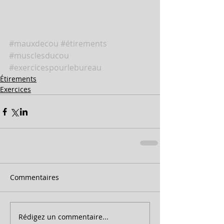
#mauxdecou
#étirements
#musclesducou
#exercicespourlebureau
Étirements
Exercices
Commentaires
Rédigez un commentaire...