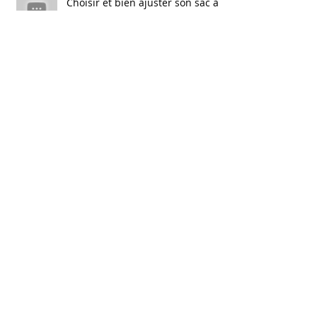
Choisir et bien ajuster son sac à
dos; extrait de Solution Santé
saison 3
ON COURT, ON COURT, ON
COURT, MAIS QUAND IL S’AGIT DE
COURIR POUR LE PLAISIR!
Voici un extrait de Solution Santé
sur le Syndrôme du Tunnel
Carpien
Merci!